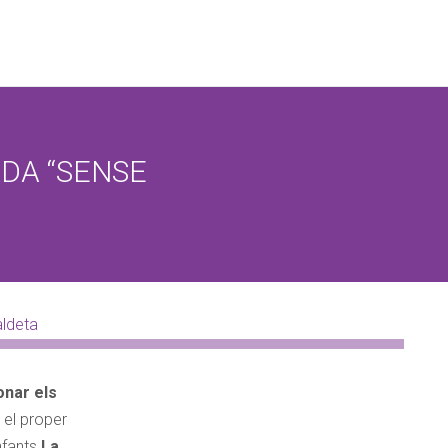
ORA
 petició no significa que quedi confirmada la reserva.
em en contacte amb vostè per confirmar o proposar un
DA “SENSE
ervar?
*
Quin dia de la setmana?
*
A quina h
atòria
Dilluns
De 09:00
rica
Dimarts
De 12:00
tiva
Dimecres
De 15:00
l d'esquena
Dijous
De 17:00
onar els
Divendres
 el proper
nfants
La