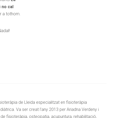
i
no cal
r a tothom.
Nadal!
ORMACIÓ
Telèfon
*
Correu electrònic
*
ioteràpia de Lleida especialitzat en fisioteràpia
pediàtrica. Va ser creat l'any 2013 per Ariadna Verdeny i
e fisioteràpia, osteopatia, acupuntura, rehabilitació,