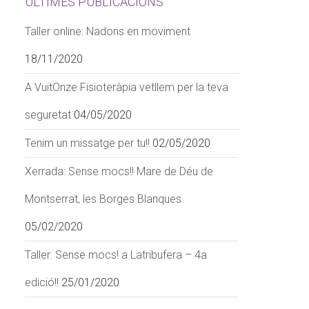
ÚLTIMES PUBLICACIONS
Taller online: Nadons en moviment
18/11/2020
A VuitOnze Fisioteràpia vetllem per la teva
seguretat
04/05/2020
Tenim un missatge per tu!!
02/05/2020
Xerrada: Sense mocs!! Mare de Déu de
Montserrat, les Borges Blanques
05/02/2020
Taller: Sense mocs! a Latribufera – 4a
edició!!
25/01/2020