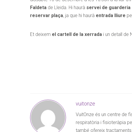
Acupuntura
Faldeta
de Lleida. Hi haurà
servei de guarderia
reservar plaça
, ja que hi haurà
entrada lliure
pe
Et deixem
el cartell de la xerrada
i un detall de 
LA VOSTRA INF
Nom i cognoms
*
Observacions
vuitonze
VuitOnze és un centre de fis
respiratòria i fisioteràpia 
SEGURETAT
també ofereix tractaments d