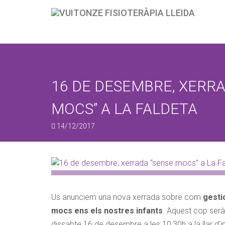
DEMANA H
Enviar aquesta
rebem ens posar
16 DE DESEMBRE, XERRA
MOCS” A LA FALDETA
SERVEI
14/12/2017
Quin servei vol res
Fisioteràpia Respir
Fisioteràpia Pediàt
Fisioteràpia Espor
Rehabilitació / Ma
Us anunciem una nova xerrada sobre com
gesti
Fisioteràpia ATM
mocs ens els nostres infants
. Aquest cop serà
PNI Clínica
dissabte 16 de desembre a les 10:30h a la llar d’i