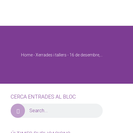
 Un cop ho
a altra hora.
Home
-
Xerrades i tallers
-
16 de desembre,…
ora?
*
 a 12:00
CERCA ENTRADES AL BLOC
 a 15:00
 a 17:00
 a 20:00